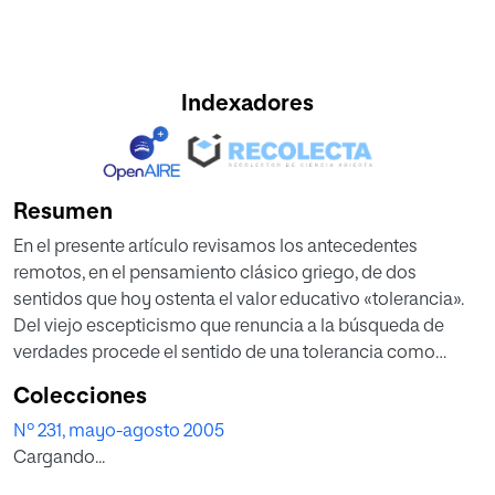
Indexadores
Resumen
En el presente artículo revisamos los antecedentes
remotos, en el pensamiento clásico griego, de dos
sentidos que hoy ostenta el valor educativo «tolerancia».
Del viejo escepticismo que renuncia a la búsqueda de
verdades procede el sentido de una tolerancia como
«todo vale igual», permisiva, que actualmente tenemos en
Colecciones
el pensamiento y la forma de vida postmodernos.
Nº 231, mayo-agosto 2005
Cargando...
La línea socrática, en cambio, implica una tolerancia como
aceptación positiva del otro, desde la fe en que existe una