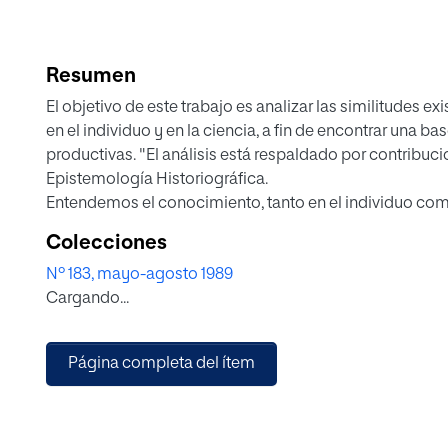
Resumen
El objetivo de este trabajo es analizar las similitudes e
en el individuo y en la ciencia, a fin de encontrar una
productivas. "El análisis está respaldado por contribuci
Epistemología Historiográfica.
Entendemos el conocimiento, tanto en el individuo como
organizada e intersubjetiva, lo que implica promover la
Colecciones
importantes del desarrollo del conocimiento es el desc
Nº 183, mayo-agosto 1989
tanto, una importante implicación pedagógica es la rec
Cargando...
relevancia adecuada a la situación problemática y al est
Página completa del ítem