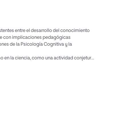
xistentes entre el desarrollo del conocimiento
 base con implicaciones pedagógicas
ones de la Psicología Cognitiva y la
 en la ciencia, como una actividad conjetural
 enseñanza constructivista. Una de las fuentes
ubrimiento de errores y problemas; por lo
onceptualización del error, dando una
ímulo y superación del error.