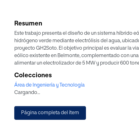
Resumen
Este trabajo presenta el diseño de un sistema híbrido e
hidrógeno verde mediante electrólisis del agua, ubicad
proyecto GH2Soto. El objetivo principal es evaluar la vi
eólico existente en Belmonte, complementado con una n
alimentar un electrolizador de 5 MW y producir 600 ton
metodología incluye el uso de herramientas como Goog
Colecciones
Atlas y SAM para analizar recursos renovables, optimiza
Área de Ingeniería y Tecnología
Los resultados muestran que el sistema híbrido cubre l
Cargando...
un excedente de 997,3 MWh/año, aprovechando el 49% de
análisis económico revela un retorno de inversión (Pay-
precio del hidrógeno, demostrando su rentabilidad. Ad
Página completa del ítem
políticas europeas de descarbonización y economía ci
infraestructuras existentes.