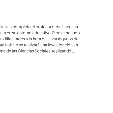
ula sea completo el profesor debe hacer un
enta en su entorno educativo. Pero a menudo
dificultades a la hora de llevar algunos de
te trabajo se realizará una investigación en
ia de las Ciencias Sociales, realizando,
y alumnos y, luego, una vez analizadas las
ica en la que se examinará cómo llevar al aula
atura, tomando como punto de referencia
rrículum de Ciencias Sociales de 4º de ESO, la
evará a cabo primero a través de un estudio
didácticos de las Ciencias Sociales, y,
ades que girarán en torno al visionado de
e analizará su aplicación en el aula y su posible