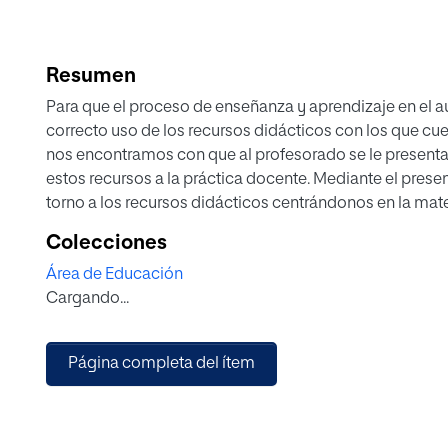
Resumen
Para que el proceso de enseñanza y aprendizaje en el a
correcto uso de los recursos didácticos con los que cu
nos encontramos con que al profesorado se le presentan 
estos recursos a la práctica docente. Mediante el presen
torno a los recursos didácticos centrándonos en la mater
primero, una investigación cualitativa entre profesores 
Colecciones
conclusiones de esta investigación, una propuesta práct
Área de Educación
dos recursos didácticos específicos, el cine y la liter
Cargando...
práctico una unidad didáctica en concreto dentro del cu
de la Revolución Industrial. La propuesta práctica se ll
teórico del estado de la cuestión de estos dos recursos 
Página completa del ítem
posteriormente, a través de un planteamiento de activid
películas y a la lectura de obras literarias, tras lo cual s
evaluación como recurso didáctico.