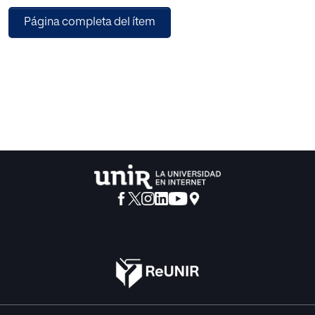
financiación y las obligaciones a las que debe hacer frente
Página completa del ítem
las empresas.
Es por este motivo por el que esta propuesta de
intervención se va a llevar a cabo en 4º de la
ESO en la especialidad de Economía dentro del Bloque 2
“Economía y Empresa”, para que,
desde bien temprano, ya vayan conociendo aspectos
relacionados con el mundo de la
empresa. En este trabajo se utilizará el aprendizaje
cooperativo, es un método de enseñanzaaprendizaje
que se englobada dentro de las nuevas metodologías
docentes activas que dan
respuesta a las necesidades de la sociedad del siglo XXI.
Esta metodología favorecerá el desarrollo tanto de las
habilidades personales como de las
sociales de los alumnos, siendo una gran ayuda para
afrontar los problemas de diversidad que
se puedan dar en las aulas. Pero el objetivo principal de