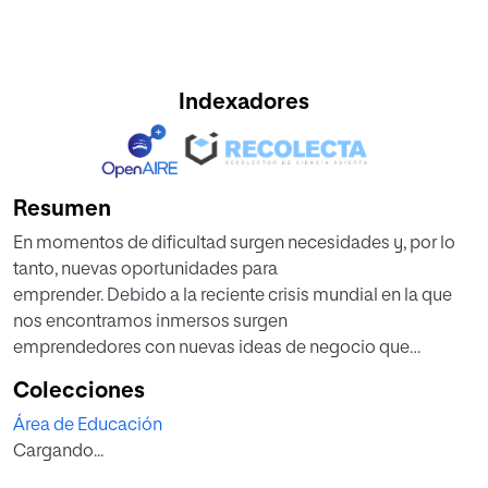
Indexadores
Resumen
En momentos de dificultad surgen necesidades y, por lo
tanto, nuevas oportunidades para
emprender. Debido a la reciente crisis mundial en la que
nos encontramos inmersos surgen
emprendedores con nuevas ideas de negocio que
satisfagan las necesidades del momento.
Colecciones
Por este motivo es importante que el alumnado tenga
Área de Educación
unos buenos cimientos relacionados
Cargando...
con la creación de empresas, las diferentes clases de
empresa que hay, las diversas fuentes de