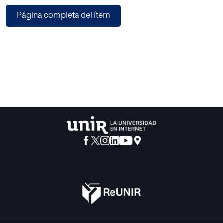
embargo, la investigación sobre es­tas instituciones
Página completa del ítem
educativas es escasa, hacien­do que se desconozca su
gran legado cultural y actualidad pedagógica. El objetivo
de este es­tudio es analizar la importancia de los Colegios
Mayores como institución formativa donde permanece
viva la función educadora de la uni­versidad. Con esta
finalidad, desde un enfoque hermenéutico-interpretativo,
se analizan estos centros desde el prisma de la educación
liberal y de la educación del carácter. Se concluye que los
Colegios Mayores son espacios formativos a la
vanguardia educativa, que ofrecen a sus estudiantes un
contexto profundamente uni­versitario, en el que la
búsqueda de la verdad, la síntesis de saberes, el encuentro
con la tradi­ción o la formación del pensamiento crítico se
conjugan con numerosas oportunidades para el cultivo de
la virtud, lográndose así una autén­tica formación integral.