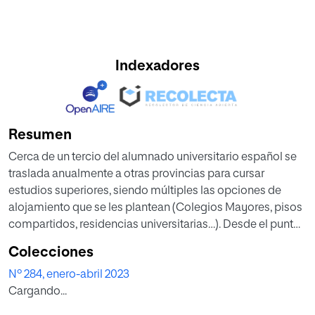
Indexadores
Resumen
Cerca de un tercio del alumnado universita­rio español se
traslada anualmente a otras pro­vincias para cursar
estudios superiores, siendo múltiples las opciones de
alojamiento que se les plantean (Colegios Mayores, pisos
compar­tidos, residencias universitarias…). Desde el punto
de vista pedagógico cabe preguntarse cuál es el potencial
Colecciones
formativo de cada uno de estos espacios. Los Colegios
Nº 284, enero-abril 2023
Mayores, desde su nacimiento hace más de seis siglos,
Cargando...
han con­tribuido significativamente al desarrollo de la
educación superior española y al impulso de la cultura. Sin