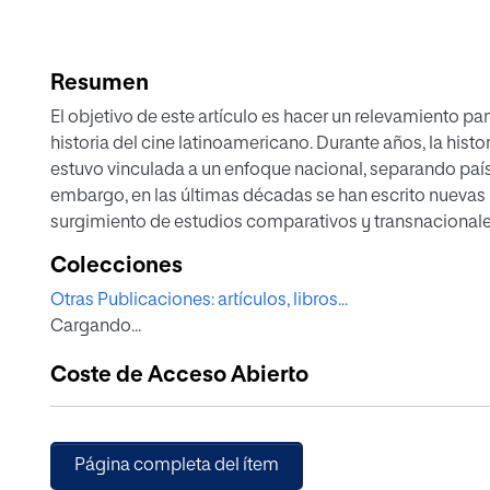
Resumen
El objetivo de este artículo es hacer un relevamiento pa
historia del cine latinoamericano. Durante años, la hist
estuvo vinculada a un enfoque nacional, separando paíse
embargo, en las últimas décadas se han escrito nuevas 
surgimiento de estudios comparativos y transnacionale
fenómeno cinematográfico. Por otra parte, ha sido cruci
Colecciones
para propiciar la aparición de nuevos estudios sobre s
Otras Publicaciones: artículos, libros...
“historias” apenas conocidas hasta ahora fogueadas por
Cargando...
historia cultural y la New Film History. Este trabajo per
historiográfica que discuta sobre textos y enfoques, aun
Coste de Acceso Abierto
histórico acompasa los cambios en las cinematografías 
Página completa del ítem