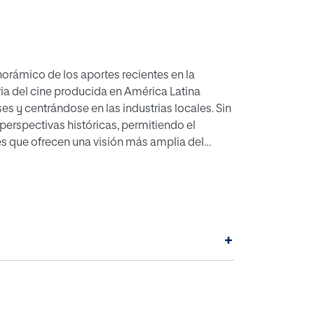
norámico de los aportes recientes en la
oria del cine producida en América Latina
s y centrándose en las industrias locales. Sin
perspectivas históricas, permitiendo el
s que ofrecen una visión más amplia del
al el desarrollo de algunas industrias menores
us cines. En consecuencia, han surgido nuevas
 los estudios poscoloniales, feministas, la
sigue, sobre todo, una puesta a punto
que partiendo de la idea de que el análisis
+
de los países latinos.