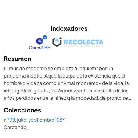
Indexadores
Resumen
El mundo moderno se empieza a inquietar por un
problema inédito. Aquella etapa de la existencia que el
hombre olvidaba como un «mal momento» de la vida, la
«thoughtless youth», de Woodsworth, la pesadilla de los
años perdidos entre la niñez y la mocedad, de pronto se
declara protagonista de la escena social, pierde la timidez,
Colecciones
pulula, se agita, inquieta, desafía, agrede y lanza al ya
nº 99, julio-septiembre 1967
turbulento mundo de la difícil convivencia humana el reto
Cargando...
de su propio sistema de vida y de valores. ¿Qué le ocurre a
la adolescencia? ¿Qué le pasa a la juventud?