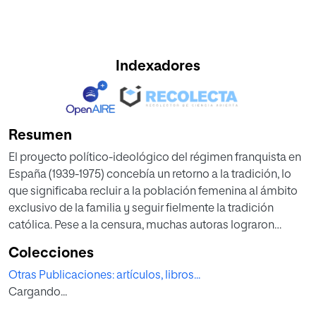
Indexadores
Resumen
El proyecto político-ideológico del régimen franquista en
España (1939-1975) concebía un retorno a la tradición, lo
que significaba recluir a la población femenina al ámbito
exclusivo de la familia y seguir fielmente la tradición
católica. Pese a la censura, muchas autoras lograron
transmitir sus reivindicaciones y sus frustraciones, bien
Colecciones
fuera con su propia voz o utilizando seudónimos,
Otras Publicaciones: artículos, libros...
refugiándose en la palabra de los personajes de sus
Cargando...
ficciones u oscureciendo el mensaje a través del tono
poético o de las técnicas literarias novedosas. Entre ellas,