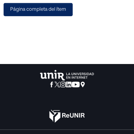
tres implica la de los otros dos.
Página completa del ítem
La solución de este problema reviste gran importancia,
supuesto que lo bello, lo verdadero y lo bueno son los
ideales que presiden respectivamente las actividades
artísticas, intelectivas y morales, cuyo conjunto
comprendía, a no dudarlo, las raíces de las
manifestaciones más elevadas de la civilización. Y aún
sube de punto tal importancia cuando, según ocurre aquí y
ahora, el propósito primordial estriba en reflexionar sobre
una institución como la artesanía, ese benemérito
estamento social que tanto se ha esforzado en pro de
nuestra cultura y entre cuyos elementos integrantes
convergen -enriqueciéndose mutuamente- el
embellecimiento artístico, la técnica intelectual y lo
honradamente moral, con sus progresivos a la par que
lentos avances.