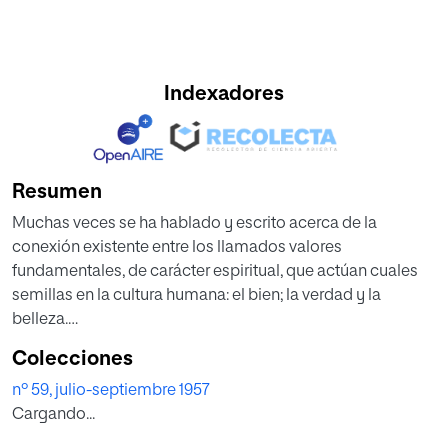
Indexadores
Resumen
Muchas veces se ha hablado y escrito acerca de la
conexión existente entre los llamados valores
fundamentales, de carácter espiritual, que actúan cuales
semillas en la cultura humana: el bien; la verdad y la
belleza.
Colecciones
En torno de estos valores, se ha discutido con frecuencia
nº 59, julio-septiembre 1957
sobre si cualquiera de ellos puede hallarse participado en
Cargando...
una determinada realidad natural con independencia de
los demás o, si por el contrario, la presencia de uno de los