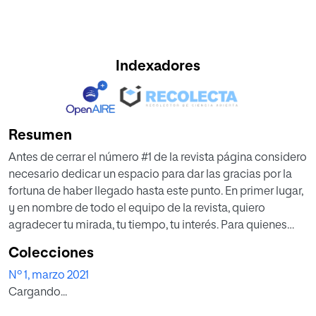
Indexadores
Resumen
Antes de cerrar el número #1 de la revista página considero
necesario dedicar un espacio para dar las gracias por la
fortuna de haber llegado hasta este punto. En primer lugar,
y en nombre de todo el equipo de la revista, quiero
agradecer tu mirada, tu tiempo, tu interés. Para quienes
desarrollamos este proyecto es una satisfacción verlo en
Colecciones
marcha, pero más aun percibir la buena acogida que ha
Nº 1, marzo 2021
suscitado en el sector de la musicoterapia. Esperamos
Cargando...
gustosos vuestros comentarios y sugerencias para seguir
aprendiendo y para hacer de este empeño divulgativo e