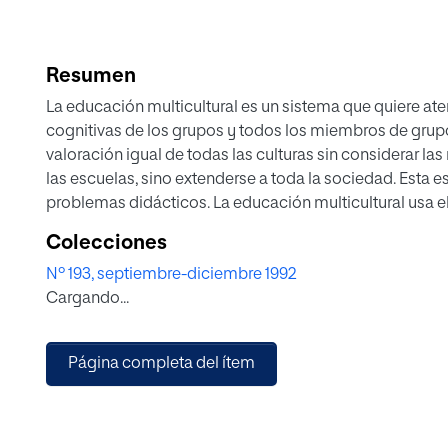
Resumen
La educación multicultural es un sistema que quiere ate
cognitivas de los grupos y todos los miembros de grupo
valoración igual de todas las culturas sin considerar l
las escuelas, sino extenderse a toda la sociedad. Esta e
problemas didácticos. La educación multicultural usa e
construir una sociedad multicultural, eliminar conflictos
Colecciones
extranjeros.
Nº 193, septiembre-diciembre 1992
Cargando...
Página completa del ítem