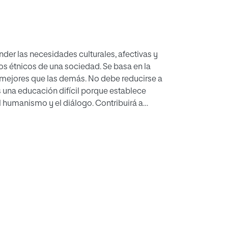
nder las necesidades culturales, afectivas y
s étnicos de una sociedad. Se basa en la
as mejores que las demás. No debe reducirse a
s una educación difícil porque establece
l humanismo y el diálogo. Contribuirá a
 entre culturas y ayudar a la identidad de los