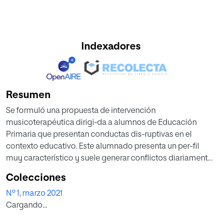
Indexadores
Resumen
Se formuló una propuesta de intervención
musicoterapéutica dirigi-da a alumnos de Educación
Primaria que presentan conductas dis-ruptivas en el
contexto educativo. Este alumnado presenta un per-fil
muy característico y suele generar conflictos diariamente
en cla-se, respondiendo con frecuencia negativamente a
Colecciones
cualquier forma de autoridad o de cambio. Muchos son
Nº 1, marzo 2021
los motivos que influyen en las conductas disruptivas,
Cargando...
entre ellos factores culturales y educa-tivos. Actualmente,
en España conviven diversidad de culturas; este hecho