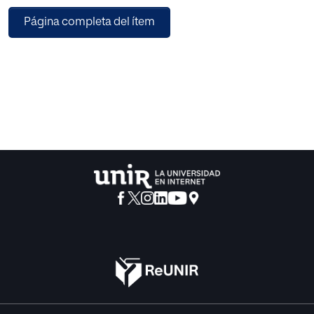
tiene su reflejo en las aulas, y da lugar a la existencia de
Página completa del ítem
diferentes formas de intolerancia, como la discriminación
racial o xenófoba, que propician un mayor aumento de las
conductas dis-ruptivas. Es deber de los centros
proporcionar ayudas para evitar el temido fracaso escolar
al que está condenado todo estudiante que es diferente.
Musicoterapia y Educación Musical se aúnan en esta
propuesta de intervención para conseguir un cambio a
nivel social que proporcione una estabilidad y mejore el
bienestar de la comunidad educativa.