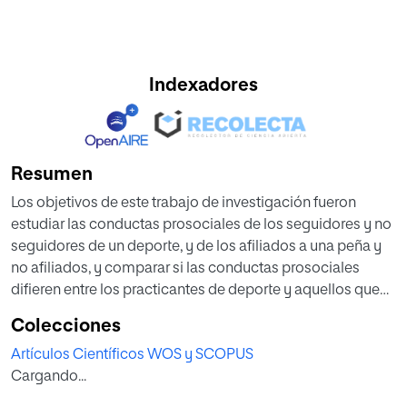
Indexadores
Resumen
Los objetivos de este trabajo de investigación fueron
estudiar las conductas prosociales de los seguidores y no
seguidores de un deporte, y de los afiliados a una peña y
no afiliados, y comparar si las conductas prosociales
difieren entre los practicantes de deporte y aquellos que
no practican. La muestra se compuso de 1663 niños
Colecciones
escolarizados con un rango de edad de 8 a 12 años (M =
Artículos Científicos WOS y SCOPUS
9.80; DT = 1.21). Los resultados mostraron mayores niveles
Cargando...
de preocupación empática (p < .05; d = .15) en los
seguidores al deporte que en los no seguidores. Por otro