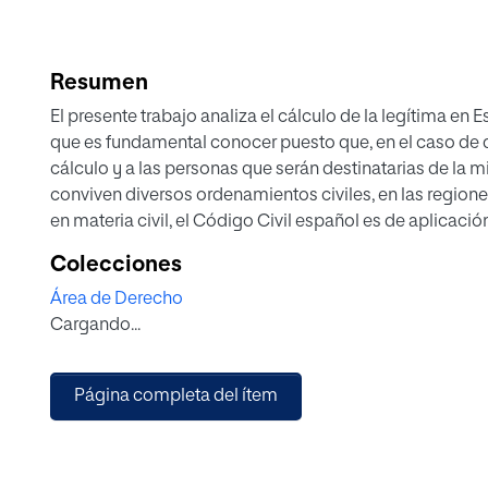
Resumen
El presente trabajo analiza el cálculo de la legítima en 
que es fundamental conocer puesto que, en el caso de d
cálculo y a las personas que serán destinatarias de la
conviven diversos ordenamientos civiles, en las regione
en materia civil, el Código Civil español es de aplicaci
por lo que tanto la cuantía, como los destinatarios de l
Colecciones
la vecindad civil del causante, puesto que a su sucesión
Área de Derecho
otra (estatal o autonómica). En este trabajo se recogen 
Cargando...
Código Civil de Cataluña.
Página completa del ítem