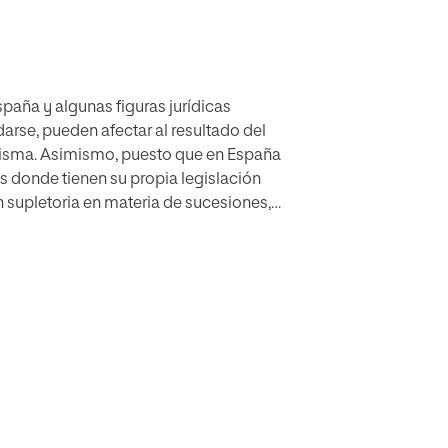
España y algunas figuras jurídicas
arse, pueden afectar al resultado del
 misma. Asimismo, puesto que en España
s donde tienen su propia legislación
ón supletoria en materia de sucesiones,
a legítima pueden variar en función de
 le será de aplicación una legislación u
algunas de las particularidades del