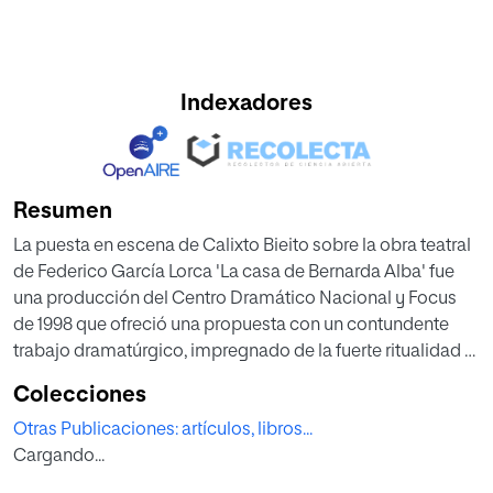
Indexadores
Resumen
La puesta en escena de Calixto Bieito sobre la obra teatral
de Federico García Lorca 'La casa de Bernarda Alba' fue
una producción del Centro Dramático Nacional y Focus
de 1998 que ofreció una propuesta con un contundente
trabajo dramatúrgico, impregnado de la fuerte ritualidad y
del simbolismo inherentes en el texto lorquiano. Este
Colecciones
director de escena español configuró una sobresaliente y
Otras Publicaciones: artículos, libros...
potente estética a partir de un espacio escénico de gran
Cargando...
sencillez.