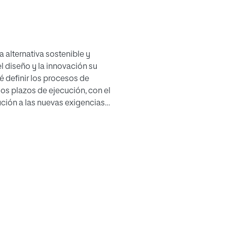
 alternativa sostenible y
l diseño y la innovación su
é definir los procesos de
los plazos de ejecución, con el
ución a las nuevas exigencias
ndustrializadas, las diferentes
o del proyecto, marcando una
 ya conocemos.