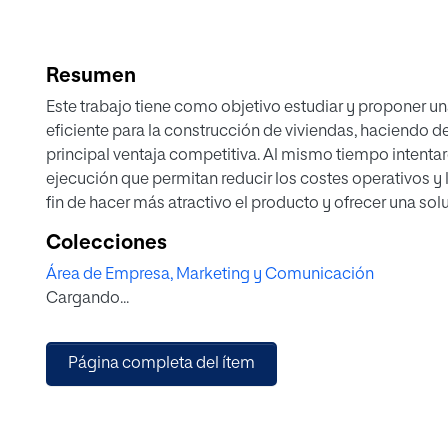
Resumen
Este trabajo tiene como objetivo estudiar y proponer una
eficiente para la construcción de viviendas, haciendo de
principal ventaja competitiva. Al mismo tiempo intentar
ejecución que permitan reducir los costes operativos y 
fin de hacer más atractivo el producto y ofrecer una sol
técnicas y legales para la construcción residencial.
Colecciones
El trabajo pretende presentar el concepto de viviendas i
Área de Empresa, Marketing y Comunicación
variables estarán previstas y calculadas desde el inici
Cargando...
diferencia con las casas prefabricadas de madera que
Página completa del ítem