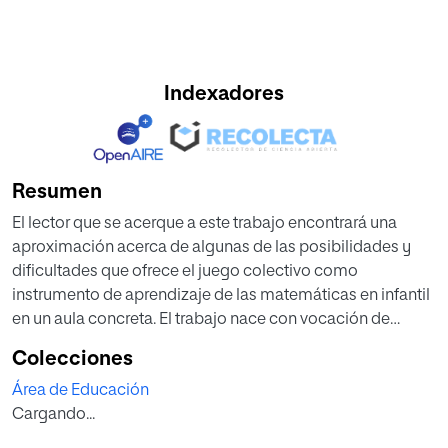
Indexadores
Resumen
El lector que se acerque a este trabajo encontrará una
aproximación acerca de algunas de las posibilidades y
dificultades que ofrece el juego colectivo como
instrumento de aprendizaje de las matemáticas en infantil
en un aula concreta. El trabajo nace con vocación de
poder servir de material de reflexión en torno al diseño de
Colecciones
sesiones de trabajo en el campo de las matemáticas,
Área de Educación
desde una perspectiva constructivista, dotada de
Cargando...
significado para el universo del niño y centrada en el
juego. Pretende contribuir, si cabe y con el mayor de los