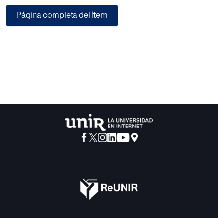
respetos a la comunidad científica y educativa, a
Página completa del ítem
enriquecer la perspectiva colectiva en torno a los
procesos de enseñanza-aprendizaje de las matemáticas
en infantil y en particular en torno al área de las
matemáticas. El trabajo se fundamenta en la convicción
de que las matemáticas mostradas de una forma activa y
funcional pueden resultar más atractivas y cercanas al
niño.