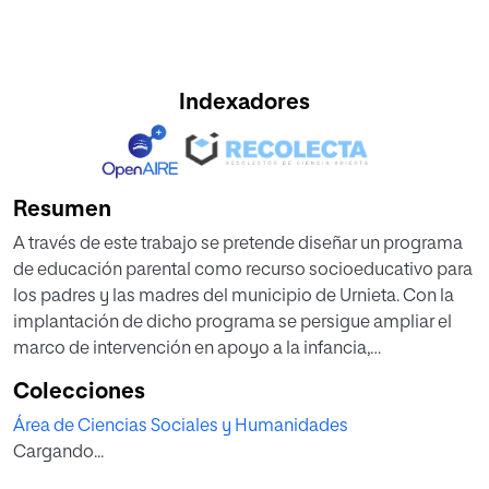
Indexadores
Resumen
A través de este trabajo se pretende diseñar un programa
de educación parental como recurso socioeducativo para
los padres y las madres del municipio de Urnieta. Con la
implantación de dicho programa se persigue ampliar el
marco de intervención en apoyo a la infancia,
adolescencia y familia que desde los servicios sociales
Colecciones
municipales se lleva a cabo, desde la perspectiva de la
Área de Ciencias Sociales y Humanidades
prevención y de la promoción. El diseño del programa, en
Cargando...
su marco teórico y metodológico, se planteará desde el
enfoque de la parentalidad positiva ya que entendemos