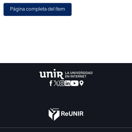
una unidad didáctica (UD) basada en el Bolo Palma, uno
Página completa del ítem
de los deportes más
representativos de la cultura tradicional cántabra.
Al tratarse de una actividad lúdica, y ligada a una identidad
propia se van a fomentar
también elementos transversales como: la motivación, el
compañerismo, la capacidad de
superación y el respeto.
A modo de conclusión, a través de esta UD, que constará
de ocho sesiones, además de
mejorar la condición física de los alumnos/as se pretende
dar a conocer el juego de los
bolos como incontestable patrimonio cultural.