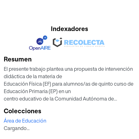
Indexadores
Resumen
El presente trabajo plantea una propuesta de intervención
didáctica de la materia de
Educación Física (EF) para alumnos/as de quinto curso de
Educación Primaria (EP) en un
centro educativo de la Comunidad Autónoma de
Cantabria.
Colecciones
El objetivo principal del trabajo consiste en destacar la
Área de Educación
importancia de los deportes
Cargando...
tradicionales y autóctonos como signos de identidad
regional. Para ello se ha elaborado