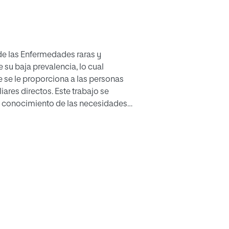
 de las Enfermedades raras y
 su baja prevalencia, lo cual
 se le proporciona a las personas
iares directos. Este trabajo se
el conocimiento de las necesidades
osa Distrófica en Andalucía, siendo el
estra Comunidad.
ocial) hace que los análisis
social, abogando por una extensión
sma, y focalizando la atención en el
 tipo de enfermedades como un
o responsabilidad e importancia a