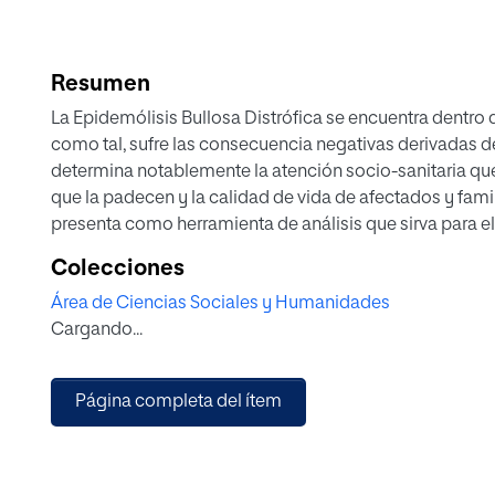
Resumen
La Epidemólisis Bullosa Distrófica se encuentra dentro
como tal, sufre las consecuencia negativas derivadas de
determina notablemente la atención socio-sanitaria que
que la padecen y la calidad de vida de afectados y famil
presenta como herramienta de análisis que sirva para 
socio-sanitarias de las personas con Epidermólisis Bull
Colecciones
primer estudio que se desarrolla en esta materia en nu
Área de Ciencias Sociales y Humanidades
El doble enfoque que se imprime al trabajo (sanitario y s
Cargando...
que se realizan en el mismo sigan un enfoque biopsico
del término enfermedad y de las consecuencias de la mi
paradigma social con la intención de visualizar a este
Página completa del ítem
problema de salud pública y no individual, imprimiend
poderes públicos, tercer sector y sociedad en general.