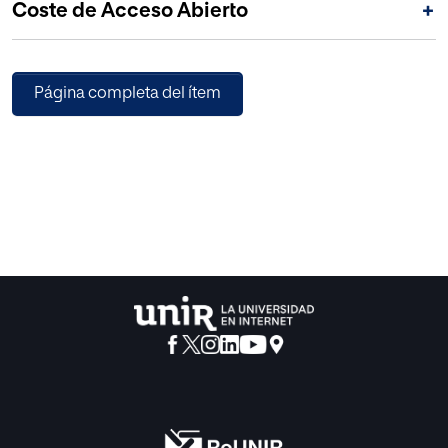
Coste de Acceso Abierto
+
en la toma de decisiones.
Página completa del ítem