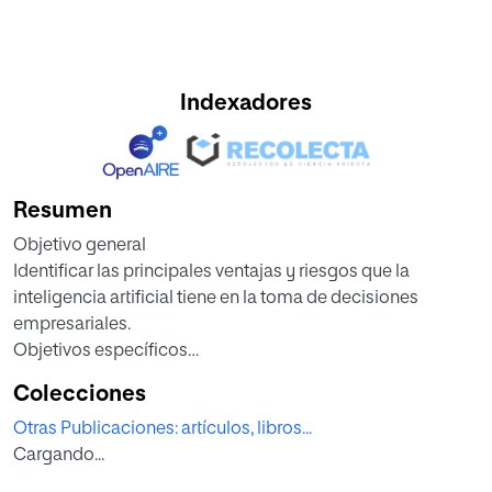
Indexadores
Resumen
Objetivo general
Identificar las principales ventajas y riesgos que la
inteligencia artificial tiene en la toma de decisiones
empresariales.
Objetivos específicos
• Analizar la importancia actual de la inteligencia artificial
Colecciones
para las empresas.
Otras Publicaciones: artículos, libros...
• Definir los tipos de conocimiento que se usan en la toma
Cargando...
de decisiones empresariales.
• Identificar los factores que influyen sobre la objetividad