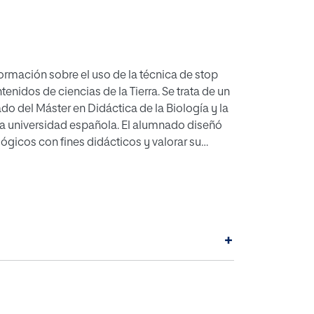
ormación sobre el uso de la técnica de stop
idos de ciencias de la Tierra. Se trata de un
o del Máster en Didáctica de la Biología y la
a universidad española. El alumnado diseñó
ógicos con fines didácticos y valorar su
 cuestionario y preguntas abiertas, muestran
, destacando una alta motivación, una intensa
 contenidos geológicos y su traducción
e a esta técnica un elevado potencial para
 de secundaria y bachillerato, y expresa una
+
En conjunto, los resultados apuntan al
activo y la reflexión didáctica en la formación