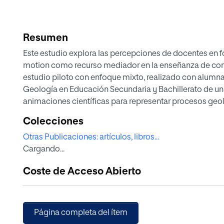
Resumen
Este estudio explora las percepciones de docentes en f
motion como recurso mediador en la enseñanza de conten
estudio piloto con enfoque mixto, realizado con alumnad
Geología en Educación Secundaria y Bachillerato de un
animaciones científicas para representar procesos geol
aplicabilidad en el aula. Los datos, obtenidos mediante
Colecciones
valoraciones muy positivas de la experiencia formativa
Otras Publicaciones: artículos, libros...
implicación creativa y una mejor articulación entre los
Cargando...
didáctica. Además, el profesorado en formación atribuy
facilitar la comprensión y la motivación de su alumnado
Coste de Acceso Abierto
clara intención de incorporarla en su práctica docente. 
potencial del stop motion para promover el aprendizaje 
del profesorado de ciencias.
Página completa del ítem