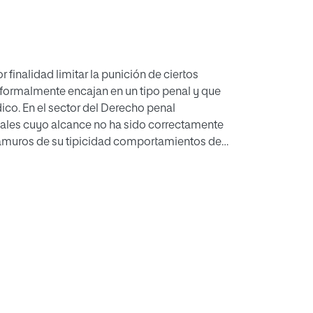
itar la punición de ciertos
tramuros de su tipicidad comportamientos de
, y se termina por valorar la
 ejemplos