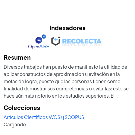
Indexadores
Resumen
Diversos trabajos han puesto de manifiesto la utilidad de
aplicar constructos de aproximación y evitación en la
metas de logro, puesto que las personas tienen como
finalidad demostrar sus competencias o evitarlas; esto se
hace aún más notorio en los estudios superiores. El
objetivo de este trabajo es determinar la aplicación del
Colecciones
cuestionario de metas de logro en estudiantes de la
Artículos Científicos WOS y SCOPUS
mención de Educación Física de la Universidad de
Cargando...
Granada, y comparar con variables deportivas,
académicas y de itinerario profesional, utilizando para ello