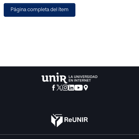
a 140 estudiantes de la especialidad antes mencionada de
Página completa del ítem
dos centros universitarios. Los resultados mostraron que
los estudiantes se decantan principalmente por la
maestría frente al rendimiento, con valores similares entre
aproximación y evitación. No se detectaron asociaciones
entre la escala y el resto de variables analizadas, por lo que
podría considerarse que las tendencias motivacionales
van por dos líneas diferenciadoras. Estos hallazgos ponen
de manifiesto lo imprescindible de replantearse
estrategias motivacionales en aras de reconducir a aquel
alumnado proclive a la evitación, para fomentar en la
medida de lo posible el compromiso y adherencia de
estos estudiantes hacia el proceso de aprendizaje de la
materia de Educación Física.