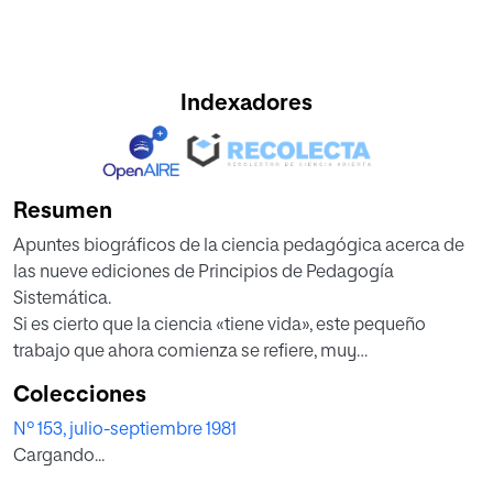
Indexadores
Resumen
Apuntes biográficos de la ciencia pedagógica acerca de
las nueve ediciones de Principios de Pedagogía
Sistemática.
Si es cierto que la ciencia «tiene vida», este pequeño
trabajo que ahora comienza se refiere, muy
probablemente, a una vida inacabada. En efecto, aunque
Colecciones
de lo que se trata, aquí, es de someter a una labor de
Nº 153, julio-septiembre 1981
análisis la obra Principios de Pedagogía Sistemática que
Cargando...
conoce, en este momento -Navidades de 1980- nueve
ediciones, no parece aventurado pensar que sin tardar