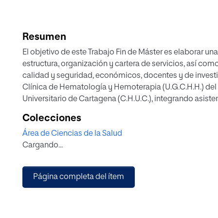
Resumen
El objetivo de este Trabajo Fin de Máster es elaborar un
estructura, organización y cartera de servicios, así como
calidad y seguridad, económicos, docentes y de invest
Clínica de Hematología y Hemoterapia (U.G.C.H.H.) de
Universitario de Cartagena (C.H.U.C.), integrando asiste
teniendo en cuenta los recursos comunitarios, las expec
Colecciones
políticas de salud de la Consejería de Sanidad del Servi
Área de Ciencias de la Salud
Cargando...
Página completa del ítem