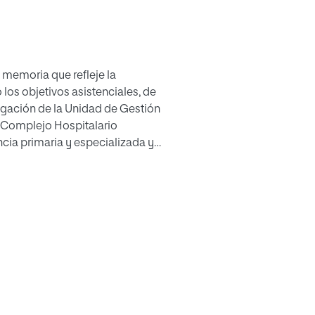
a memoria que refleje la
 los objetivos asistenciales, de
igación de la Unidad de Gestión
l Complejo Hospitalario
ncia primaria y especializada y
tativas de la población y las
cio Murciano de Salud (S.M.S).