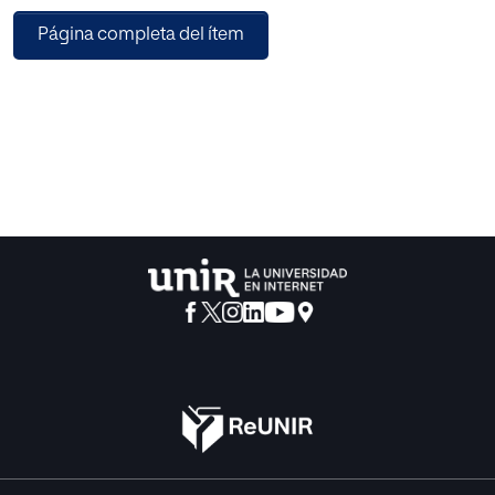
propios.
Página completa del ítem
Con esta intervención no solo se incentiva en el alumno un
compromiso con las raíces, sino que se
fomenta el compañerismo, la capacidad de superación y
el respeto a través de una actividad sana
ligada a una identidad propia. Vinculado a la historia y de
la mano de una práctica didáctica y
divertida, el alumno se acerca hoy al legado ancestral del
pasado para garantizarle un futuro