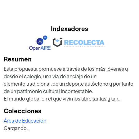
Indexadores
Resumen
Esta propuesta promueve a través de los más jóvenes y
desde el colegio, una vía de anclaje de un
elemento tradicional, de un deporte autóctono y por tanto
de un patrimonio cultural incontestable.
El mundo global en el que vivimos abre tantas y tan
grandes ventanas al exterior, que a menudo
Colecciones
olvidamos que el espacio por el que somos capaces de
Área de Educación
canalizar muchos y nuevos conocimientos
Cargando...
asumidos de otras culturas, también supone un gran
agujero por el que podemos perder otros de