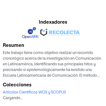
Indexadores
Resumen
Este trabajo tiene como objetivo realizar un recorrido
cronológico acerca de la investigación en Comunicación
en Latinoamérica, identificando sus principales hitos y
precisando si epistemológicamente ha existido una
Escuela Latinoamericana de Comunicación. El método
utilizado es la revisión crítica de literatura académica,
Colecciones
organizando los aportes en decenios estructurados y el
Artículos Científicos WOS y SCOPUS
cotejo de los hallazgos con relación a otros estudios de la
Cargando...
materia. Los principales resultados destacan que ha
habido períodos de desarrollo epistemológico