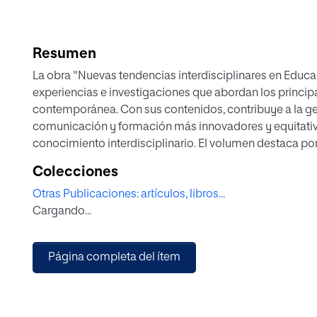
Resumen
La obra "Nuevas tendencias interdisciplinares en Educ
experiencias e investigaciones que abordan los princip
contemporánea. Con sus contenidos, contribuye a la g
comunicación y formación más innovadores y equitativ
conocimiento interdisciplinario. El volumen destaca po
en innovación docente, abordando cuestiones cruciales 
Colecciones
educación. Se adentra, además, en la implementación pr
Otras Publicaciones: artículos, libros...
la comunicación. También muestra ejemplos del uso de la
Cargando...
pedagógicos, ofreciendo una perspectiva crítica y refle
herramienta valiosa para las personas interesadas en c
ámbitos de la educación y el conocimiento en la actual
Página completa del ítem