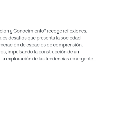
ación y Conocimiento" recoge reflexiones,
ales desafíos que presenta la sociedad
eneración de espacios de comprensión,
os, impulsando la construcción de un
r la exploración de las tendencias emergentes
para mejorar la calidad y relevancia de la
áctica de las tecnologías de la información y
 inteligencia artificial en procesos
xiva. En conjunto, la obra se erige como una
omprender y aportar al cambio positivo en los
idad.