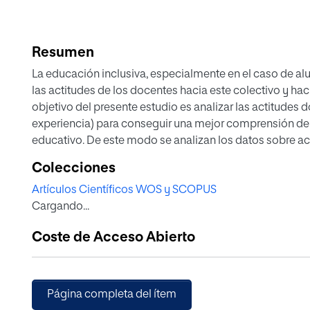
Resumen
La educación inclusiva, especialmente en el caso de 
las actitudes de los docentes hacia este colectivo y hacia
objetivo del presente estudio es analizar las actitudes 
experiencia) para conseguir una mejor comprensión de 
educativo. De este modo se analizan los datos sobre a
desarrollan su función en las diferentes etapas educati
Colecciones
secundaria), tanto en colegios públicos como privados, a
Artículos Científicos WOS y SCOPUS
utilizado el cuestionario validado para profesores de 
Cargando...
educativas especiales derivadas de discapacidad en su
abordan: Responsabilidad, Rendimiento, Formación y rec
Coste de Acceso Abierto
definitiva, los resultados arrojan actitudes moderadamen
hombres presentan rangos promedios superiores a los d
años puntúan más en la dimensión desarrollo social y cl
docentes que no presentan experiencia con estudiante
Página completa del ítem