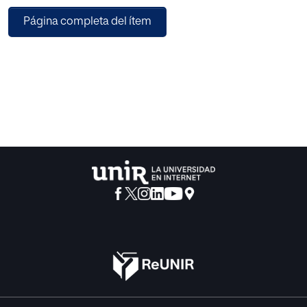
principios explicitables.
Página completa del ítem
Ahora voy a intentar desplegar los principios, implícitos
antes,
conforme mi concepción «actual» , decantada de mis
concepciones anteriores.
Creo encontrarlos básicamente conformes con mis
trabajos
previos y con las últimas avanzadas del saber didáctico,
aunque no
hayan sido explícitamente declarados en situaciones
pretéritas.
Pero el título «Principios hipotéticos ... » exige una breve
referencia
al concepto integralista de la Didáctica, antes de
detenerme en el
estudio de los principios. Haré un diseño muy sencillo,
supuesto comprensible
, para todos los que saben introducirse agudamente en el