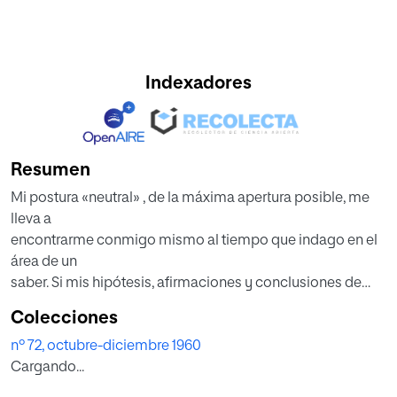
Indexadores
Resumen
Mi postura «neutral» , de la máxima apertura posible, me
lleva a
encontrarme conmigo mismo al tiempo que indago en el
área de un
saber. Si mis hipótesis, afirmaciones y conclusiones de
antaño tuviesen
Colecciones
algún sentido, me encadenarían a través de su contexto ,
nº 72, octubre-diciembre 1960
porque
Cargando...
el hilo de mi pensar, vinculado a otros pensares, ha
obedecido a unos