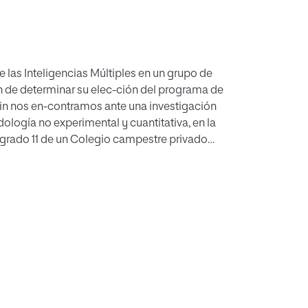
e las Inteligencias Múltiples en un grupo de
n de determinar su elec-ción del programa de
l fin nos en-contramos ante una investigación
ología no experimental y cuantitativa, en la
 grado 11 de un Colegio campestre privado
aron un cuestionario de detección de
ión Vocacional. Los resultados obtenidos en
en apoyo a la hora de decidir la elección de
stica, lógico matemática, Interpersonal,
cial. Así, se concluye que las Inte-ligencias
l para apoyar la orienta-ción vocacional
n un buen acompa-ñamiento desde temprana
tudian-tes puedan definir su elección de
su formación en la educación superior, por
a profesional. Así pues, finalmente