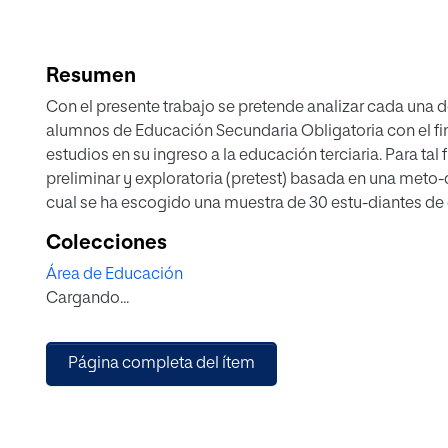
Resumen
Con el presente trabajo se pretende analizar cada una d
alumnos de Educación Secundaria Obligatoria con el fi
estudios en su ingreso a la educación terciaria. Para ta
preliminar y exploratoria (pretest) basada en una meto-d
cual se ha escogido una muestra de 30 estu-diantes de
cerca de la ciudad de Bogotá (Co-lombia) que complet
Colecciones
Inteligencias Múltiples y otro relacionado con Orientac
Área de Educación
las pruebas nos indican que algunos estudiantes requier
Cargando...
pro-grama. Las Inteligencias múltiple incluyen la lingüí
Intrapersonal, Musical, Corporal, Naturalista y Viso espa
múltiples se constituyen en una herramienta fundamenta
Página completa del ítem
hacia el proyecto de vida de los estudiantes, que co
edad en las instituciones educativas llevan a que los es
carrera profesional y se evite así la deserción durante 
motivos de falta de claridad a la hora de elegir su carrer