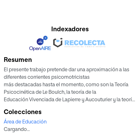
Indexadores
Resumen
El presente trabajo pretende dar una aproximación a las
diferentes corrientes psicomotricistas
más destacadas hasta el momento, como son la Teoría
Psicocinética de Le Boulch, la teoría de la
Educación Vivenciada de Lapierre y Aucouturier y la teoría
Psicopedagógica de Picq y Vayer.
Colecciones
Partiendo de las ideas de la Teoría Psicocinética se ha
Área de Educación
elaborado una Propuesta de Intervención
Cargando...
orientada a ser aplicada en segundo ciclo de la etapa de
Educación Infantil, durante 12 sesiones,