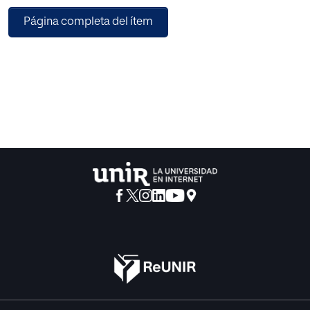
teniendo como base la legislación educativa vigente de
Página completa del ítem
las Illes Balears.
En cuanto a las conclusiones, podemos destacar que se
han cumplido los objetivos que se
marcaron a su inicio, como es el diseño de una Propuesta
de Intervención para desarrollar la
motricidad de los alumnos de segundo ciclo de
Educación Infantil, teniendo en cuenta su
momento evolutivo.