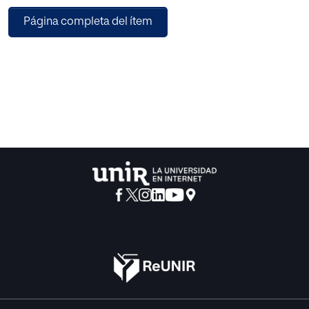
educativos y generar una gestión escolar que contribuya a
Página completa del ítem
la construcción y consolidación de una cultura
organizacional direccionada a la prevención del acoso
escolar.
Se espera lograr la disminución del número de casos de
intimidación y maltrato escolar, un mayor compromiso de
agentes educativos, padres y madres de familia, docentes
y directivos y otras organizaciones, en un trabajo conexo
para la atención en la promoción, prevención, atención y
seguimiento a los casos de acoso escolar y una mejora
permanente en el clima escolar, que pueda ser medible,
verificable y cuantificable, teniendo en cuenta datos
estadísticos que constituyen línea base de medición y
otros datos provenientes de investigaciones y encuestas a
nivel municipal, departamental, nacional e internacional.