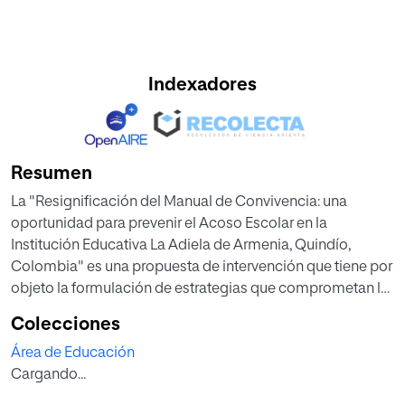
Indexadores
Resumen
La "Resignificación del Manual de Convivencia: una
oportunidad para prevenir el Acoso Escolar en la
Institución Educativa La Adiela de Armenia, Quindío,
Colombia" es una propuesta de intervención que tiene por
objeto la formulación de estrategias que comprometan la
participación articulada e intencionada de padres y
Colecciones
madres de familia, docentes, directivos y de otras
Área de Educación
organizaciones, en la prevención, de conflictos escolares
Cargando...
que se presentan en la cotidianidad del centro educativo a
intervenir, de tal manera que se puedan innovar procesos