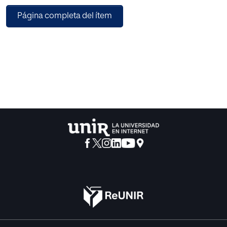
máster en Filosofía por la Universidad de Londres, es un
Página completa del ítem
educador interdisciplinar británico, académico y antiguo
cantante de ópera. Fundada en 2017, la London
Interdisciplinary School (LIS) es un proyecto de educación
superior alternativa que otorga titulaciones presenciales
de grado y de posgrado, así como cursos profesionales.
Ofrece un aprendizaje basado en el estudio de problemas
complejos mediante la enseñanza interdisciplinar y su
elemento más innovador es el Grado en Problemas y
Métodos Interdisciplinares, explica en este artículo su
director académico, Carl Gombrich.