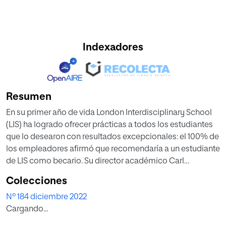
Indexadores
Resumen
En su primer año de vida London Interdisciplinary School
(LIS) ha logrado ofrecer prácticas a todos los estudiantes
que lo desearon con resultados excepcionales: el 100% de
los empleadores afirmó que recomendaría a un estudiante
de LIS como becario. Su director académico Carl
Gombrich explica los planes de futuro de este centro de
Colecciones
enseñanza interdisciplinar basado en el estudio de
Nº 184 diciembre 2022
problemas reales. Carl Gombrich es director académico
Cargando...
de London Interdisciplinary School. Máster en Física
Teórica y Matemática por el King’s College de Londres y