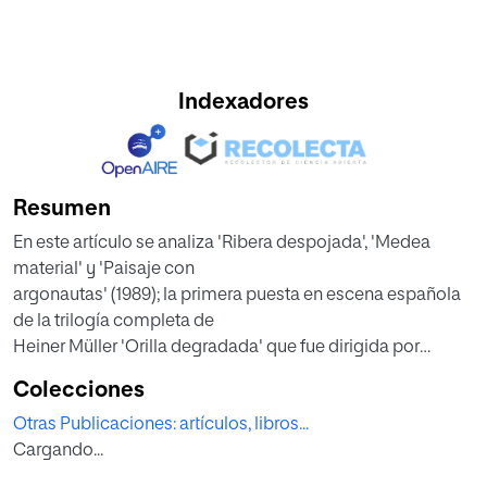
Indexadores
Resumen
En este artículo se analiza 'Ribera despojada', 'Medea
material' y 'Paisaje con
argonautas' (1989); la primera puesta en escena española
de la trilogía completa de
Heiner Müller 'Orilla degradada' que fue dirigida por
Carlos Marquerie y la
Colecciones
compañía La Tartana Teatro en coproducción con el
Otras Publicaciones: artículos, libros...
Centro Nacional de Nuevas
Cargando...
Tendencias Escénicas (CNNTE). Debido a la complejidad
de la poética