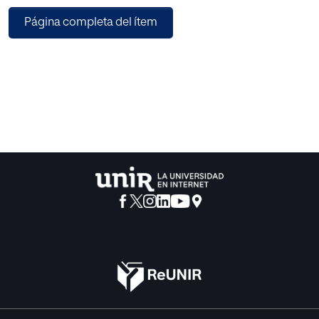
Ofrecer elservicio de enseñanza de técnicas alternativas
Página completa del ítem
de ejercicios funcionales combinando
cuerpo y mente es el modelo a seguir por el centro, con
entrenadores capacitados en distintas
técnicas que logren este objetivo, equilibrar cuerpo y
mente.
Personas de nivel socioeconómico medio y alto del norte
de Quito es el mercado objetivo. Sus
principales motivadores son: mantener un rendimiento
físico y mental íntegro, buena salud y
sentirse bien consigo mismo.