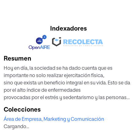
Indexadores
Resumen
Hoy en día, la sociedad se ha dado cuenta que es
importante no solo realizar ejercitación física,
sino que exista un beneficio integral en su vida. Esto se da
por el alto índice de enfermedades
provocadas por el estrés y sedentarismo y las personas
han empezado a buscar alternativas
Colecciones
que permitan mitigar estos factores. Esta nueva
Área de Empresa, Marketing y Comunicación
percepción de las personas se ha vuelto un
Cargando...
estilo de vida y es así, como surge la idea del plan de
negocio del centro.