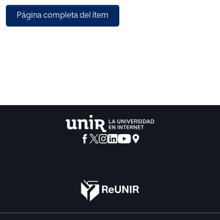
empoderamiento de las familias con niños/as con retraso
Página completa del ítem
del desarrollo o en riesgo de padecerlo. Se ha
desarrollado un estudio cualitativo no experimental y de
carácter descriptivo. El estudio se centró en familias
con hijos/as con TEA residentes en las Islas Canarias
(España) participando un total de 33 familias. El
estudio se realizó en situación de pandemia COVID y
confinamiento domiciliario. Se han obtenido
puntuaciones similares, posiblemente debido al
momento de confinamiento, las familias con un enfoque
de
practicas centradas en la familia obtienen mayores
puntuaciones en la subescala familia que influye
directamente al empoderamiento percibido por las
mismas.