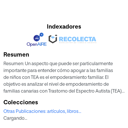
Indexadores
Resumen
Resumen: Un aspecto que puede ser particularmente
importante para entender cómo apoyar a las familias
de niños con TEA es el empoderamiento familiar. El
objetivo es analizar el nivel de empoderamiento de
familias canarias con Trastorno del Espectro Autista (TEA)
teniendo en cuenta la influencia que tiene sobre
Colecciones
éste el tipo de prácticas llevadas a cabo en los servicios
Otras Publicaciones: artículos, libros...
de Atención Temprana en los que participan. Se
Cargando...
ha utilizado la Escala FES (Family Empowerment Scale)
validada para España ya que valora el