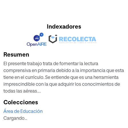
Indexadores
Resumen
El presente trabajo trata de fomentar la lectura
comprensiva en primaria debido a la importancia que esta
tiene en el currículo. Se entiende que es una herramienta
imprescindible con la que adquirir los conocimientos de
todas las aéreas.
Los alumnos/as durante todo su curso académico deben
Colecciones
afrontar constantemente el reto de lectura y comprensión
Área de Educación
de una gran variedad de textos. Por ello el dominio de esta
Cargando...
herramienta les acercará al éxito académico.
Con este trabajo queremos facilitarles las herramientas