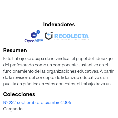
Indexadores
Resumen
Este trabajo se ocupa de reivindicar el papel del liderazgo
del profesorado como un componente sustantivo en el
funcionamiento de las organizaciones educativas. A partir
de la revisión del concepto de liderazgo educativo y su
puesta en práctica en estos contextos, el trabajo traza un
mapa por el que justificar no sólo la presencia sino
Colecciones
también la pertinencia del liderazgo del profesorado
Nº 232, septiembre-diciembre 2005
como un indicador de salud democrática y de mejora de
Cargando...
la enseñanza y el aprendizaje, en general, en el seno de la
institución escolar.