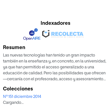
Indexadores
Resumen
Las nuevas tecnologías han tenido un gran impacto
también en la enseñanza y, en concreto, en la universidad,
ya que han permitido el acceso generalizado a una
educación de calidad. Pero las posibilidades que ofrecen
—cercanía con el profesorado, acceso y asesoramiento—
requieren un tratamiento distinto al ofrecido
Colecciones
tradicionalmente por la educación a distancia, un sector
Nº 151 diciembre 2014
que ha sido radicalmente transformado por la nueva
Cargando...
enseñanza online.