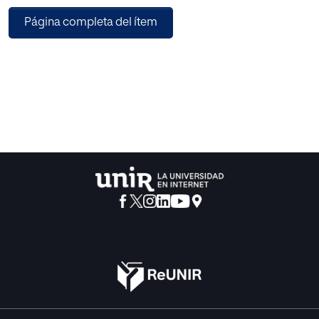
municipio de Navarra. Es una investigación de carácter
Página completa del ítem
cualitativo que pretende conocer factores relevantes que
afectan a la actitud frente a la promoción del euskera, en
un nivel microsociológico, con la intención de poder
generar proyectos de intervención social que influyan en
la actitud que la comunidad castellanohablante tiene
sobre el fomento del euskera.
La investigación ha sacado a la luz determinados factores
que afectan a la actitud hacia la promoción de la lengua,
centrando los resultados en cuestiones discursivas y
prácticas. De esta forma, vuelve a ser necesario replantear
los valores con los que se identifica el euskera, así como
buscar y proponer nuevas formas de acercar el euskera a
los navarros y navarras.