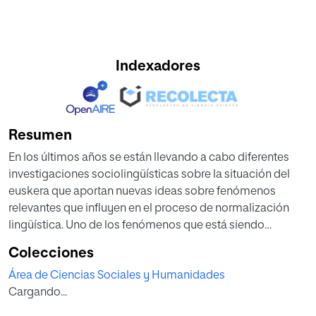
Indexadores
Resumen
En los últimos años se están llevando a cabo diferentes
investigaciones sociolingüísticas sobre la situación del
euskera que aportan nuevas ideas sobre fenómenos
relevantes que influyen en el proceso de normalización
lingüística. Uno de los fenómenos que está siendo
trabajado en Navarra es el de la actitud hacia el euskera
Colecciones
por parte de la comunidad castellanohablante.
Área de Ciencias Sociales y Humanidades
En la presente investigación se propone estudiar los
Cargando...
fenómenos sociolingüísticos relacionados con la actitud
hacia el fomento del euskera entre jóvenes de Peralta,