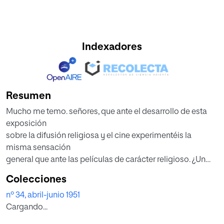
Indexadores
Resumen
Mucho me temo. señores, que ante el desarrollo de esta
exposición
sobre la difusión religiosa y el cine experimentéis la
misma sensación
general que ante las películas de carácter religioso. ¿Un
film religioso?
Colecciones
¿La vida de un santo, un problema teológico o moral en la
nº 34, abril-junio 1951
pantalla ... ?
Cargando...
Será una lección pesada, un espectáculo aburrido. Esa es
la reacción corriente