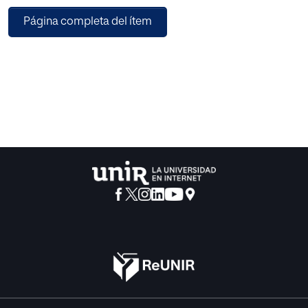
entre el público ante el anuncio de una de esas películas.
Página completa del ítem
Y hay que reconocer que muchas veces tienen razón, una
razón subjetiva,
a lo menos. El cine , en general no es serio; sus asuntos y
argumentos
son frívolos. El público, por tanto, está acostumbrado a lo
frívolo,
superficial e intrascendente. ¿Cómo va a reaccionar ante
las preocupaciones
religiosas y trascendentes llevadas a la pantalla?