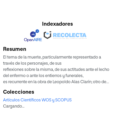
Indexadores
Resumen
El tema de la muerte, particularmente representado a
través de los personajes, de sus
reflexiones sobre la misma, de sus actitudes ante el lecho
del enfermo o ante los entierros y funerales,
es recurrente en la obra de Leopoldo Alas Clarín; otro de
los grandes testigos del Ochocientos
Colecciones
español junto a Galdós y Pardo Bazán. En estas páginas se
Artículos Científicos WOS y SCOPUS
pretende recoger la manera con la que
Cargando...
Clarín plasmó su interés por esta cuestión inherente al ser
humano y a toda la literatura, a la vez