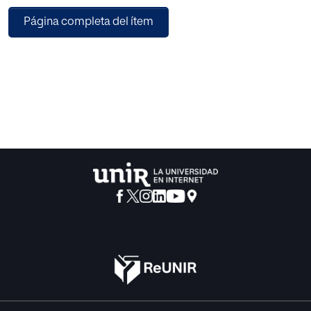
"Señor Rector Magnífico, señores claustrales,
Página completa del ítem
excelentísimas autoridades, señoras y señores: en primer
lugar, deseo manifestar mi profundo agradecimiento a las
autoridades académicas de la UNIR por el honor que me
brindan al otorgarme el título de doctor honoris causa de
esta Alma Mater. La importancia de la UNIR en el desarrollo
de la educación superior evidencia que no solo la
tradición sino también la pertinencia, la calidad y el
esfuerzo, enfocado en un contexto bien definido, aportan
un alto grado de excelencia a una oferta académica,
científica y tecnológica apropiada para el siglo XXI. A
finales del siglo XX, sabíamos que el nuevo siglo traería
cambios estructurales en la vida social, cultural y
tecnológica de la humanidad y desde las universidades
comenzamos un proceso de creación de escenarios
futuros, en principio de transición y luego de desarrollo
que, en algunos casos, condujo a soluciones parciales o
desenfocadas y, en otros, a copias desfiguradas de