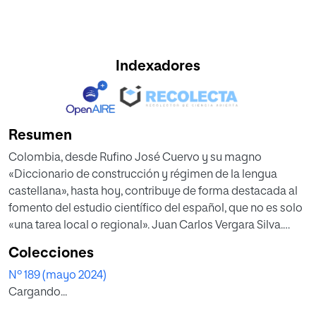
Indexadores
Resumen
Colombia, desde Rufino José Cuervo y su magno
«Diccionario de construcción y régimen de la lengua
castellana», hasta hoy, contribuye de forma destacada al
fomento del estudio científico del español, que no es solo
«una tarea local o regional». Juan Carlos Vergara Silva.
Director de la Academia Colombiana de la Lengua,
Colecciones
director del Departamento de Lingüística, Literatura y
Nº 189 (mayo 2024)
Filología de la Universidad de La Sabana y director de la
Cargando...
maestría en Lingüística Panhispánica de la Facultad de
Filosofía y Ciencias Humanas en esa misma universidad: