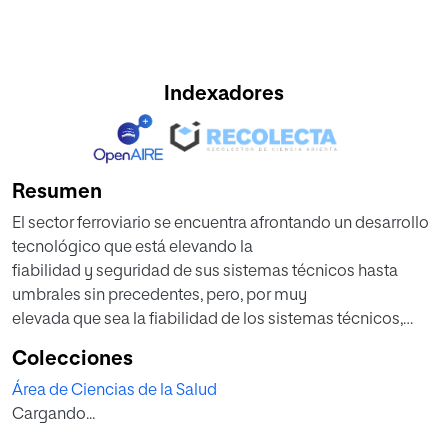
Indexadores
Resumen
El sector ferroviario se encuentra afrontando un desarrollo
tecnológico que está elevando la
fiabilidad y seguridad de sus sistemas técnicos hasta
umbrales sin precedentes, pero, por muy
elevada que sea la fiabilidad de los sistemas técnicos,
estos continúan siendo operados por
Colecciones
seres humanos que cometen errores por naturaleza. El
Área de Ciencias de la Salud
error humano, actualmente se
Cargando...
encuentra en el origen del 80% de los accidentes e
incidentes ferroviarios, lo que hace que los