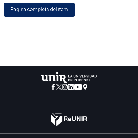
riesgos derivados de la conducta humana cobren una
Página completa del ítem
especial importancia en la gestión de la
seguridad operacional. El presente trabajo, tiene el
objetivo de realizar un análisis de las
diferentes teorías que definen los aspectos cognitivos y
sistémicos que originan un error
humano, abordándose metodologías orientadas a la
prevención de accidentes ferroviarios
con factores humanos implicados. Las conclusiones
obtenidas, muestran que existe una
necesidad de integrar los Factores Humanos y
Organizativos, en todo el ciclo de vida del
sistema ferroviario.