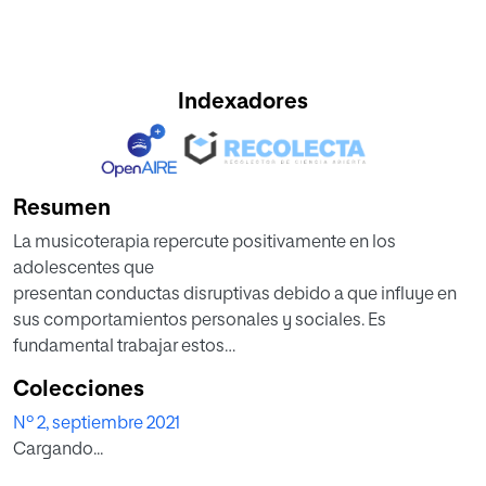
Indexadores
Resumen
La musicoterapia repercute positivamente en los
adolescentes que
presentan conductas disruptivas debido a que influye en
sus comportamientos personales y sociales. Es
fundamental trabajar estos
ámbitos con el alumnado de las aulas de los Programas
Colecciones
de Promoción a la Permanencia en el Sistema Educativo
Nº 2, septiembre 2021
(PPPSE), cuyo perfil les hace susceptibles de abandonar
Cargando...
tempranamente la escuela.
Tras realizar la revisión bibliográfica y conocer las