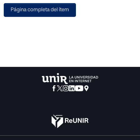
características
Página completa del ítem
concretas de un aula del PPPSE de Huesca, se propone un
proyecto de intervención a través de la técnica de
songwriting, utilizando
las diferentes etapas propuestas por Derrington (2005). Se
plantean como objetivos aumentar las habilidades
socioemocionales de
los participantes y su permanencia en el Sistema
Educativo. La
composición se ha centrado en la música urbana, por ser
la más
cercana y significativa a los adolescentes que participan
en la intervención. Se han escogido como instrumentos de
evaluación las
fichas de observación y el cuestionario de Perfil de
Estados de Ánimo (POMS). Se concluye que la aplicación
del songwriting y músicas urbanas en estos adolescentes
podría influir en la mejora de