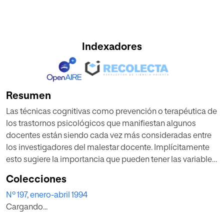
Indexadores
Resumen
Las técnicas cognitivas como prevención o terapéutica de
los trastornos psicológicos que manifiestan algunos
docentes están siendo cada vez más consideradas entre
los investigadores del malestar docente. Implícitamente
esto sugiere la importancia que pueden tener las variables
cognitivas a la hora de investigar y explicar porqué
Colecciones
algunos docentes sufren trastornos de estrés y depresión
Nº 197, enero-abril 1994
mientras que otros, en condiciones ambientales similares,
Cargando...
no manifiestan estas alteraciones.