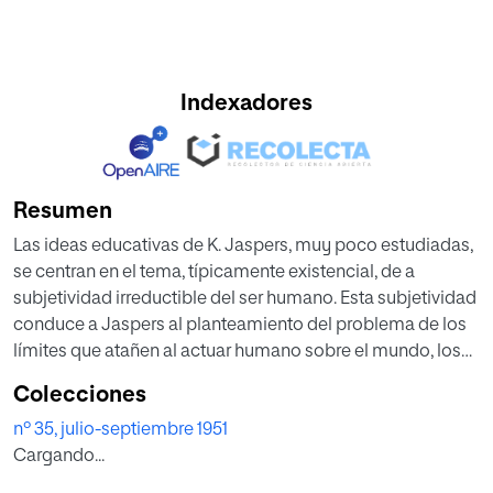
Indexadores
Resumen
Las ideas educativas de K. Jaspers, muy poco estudiadas,
se centran en el tema, típicamente existencial, de a
subjetividad irreductible del ser humano. Esta subjetividad
conduce a Jaspers al planteamiento del problema de los
límites que atañen al actuar humano sobre el mundo, los
cuales se hacen especialmente patentes en los
Colecciones
fenómenos del "cuidado" y la "educación", de una parte, y
nº 35, julio-septiembre 1951
del "obrar político", de otra. La educación aparece en el
Cargando...
sistema de Jaspers como una tarea esencialmente
problemática por encontrarse instalada entre la mera