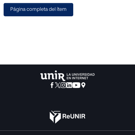
técnica, que únicamente concierne a puras objetividades,
Página completa del ítem
y la libre comunicación existencia, que es congruente con
la naturaleza subjetiva de dos intimidades humanas. De
ahí que, en un cierto y fundamental sentido, la educación
aparezca como la paradójica tarea de tratar a un sujeto al
modo de un objeto. Los límites que Jaspers señala a la
educación son de carácter estrictamente subjetivo, y se
refieren a la formalidad misma de la tarea educativa en
cuanto que ésta constituye una especial manera de
ponerse en relación dos existencias. No existe en el
pensamiento de Jaspers una elaboración del problema de
la finalidad del hacer educativo, sino únicamente un
profundo estudio de su sentido e integración en el
repertorio de las posibilidades existenciales.